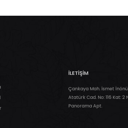
İLETİŞİM
a
Çankaya Mah. İsmet İnönü 
Atatürk Cad. No: 116 Kat: 2 
l
Panorama Apt.
r