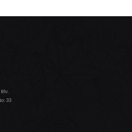
Blv.
No: 33