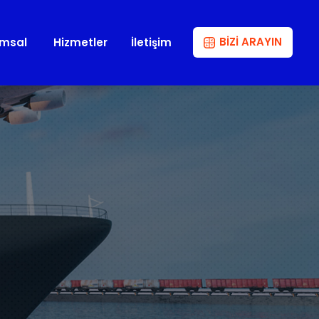
BİZİ ARAYIN
msal
Hizmetler
İletişim