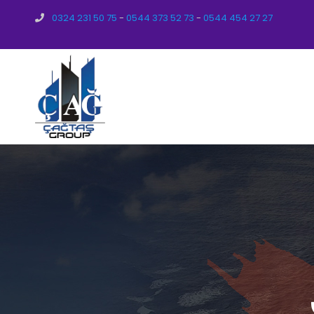
0324 231 50 75
-
0544 373 52 73
-
0544 454 27 27