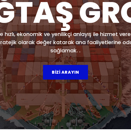
ĞTAŞ GR
ĞTAŞ GR
e hızlı, ekonomik ve yenilikçi anlayış ile hizmet ver
üvenli, çabuk, sağlam, ekonomik ve verimli biçimd
stratejik olarak değer katarak ana faaliyetlerine o
rofesyonel deneyim ve sahaya hakimiyet gerektirir
sağlamak. .
BİZİ ARAYIN
BİZİ ARAYIN