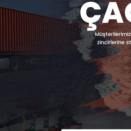
ÇA
ÇA
Müşterilerimiz
Yüklerin g
zincirlerine 
p